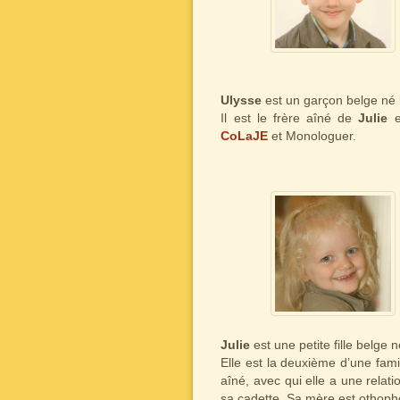
Ulysse
est un garçon belge né 
Il est le frère aîné de
Julie
e
CoLaJE
et Monologuer.
Julie
est une petite fille belge
Elle est la deuxième d’une famil
aîné, avec qui elle a une relat
sa cadette. Sa mère est othopho